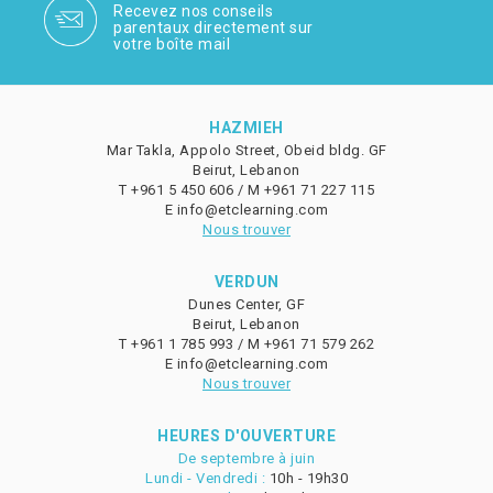
Recevez nos conseils
parentaux directement sur
votre boîte mail
HAZMIEH
Mar Takla, Appolo Street, Obeid bldg. GF
Beirut, Lebanon
T
+961 5 450 606 /
M
+961 71 227 115
E
info@etclearning.com
Nous trouver
VERDUN
Dunes Center, GF
Beirut, Lebanon
T
+961 1 785 993 /
M
+961 71 579 262
E
info@etclearning.com
Nous trouver
HEURES D'OUVERTURE
De septembre à juin
Lundi - Vendredi :
10h - 19h30