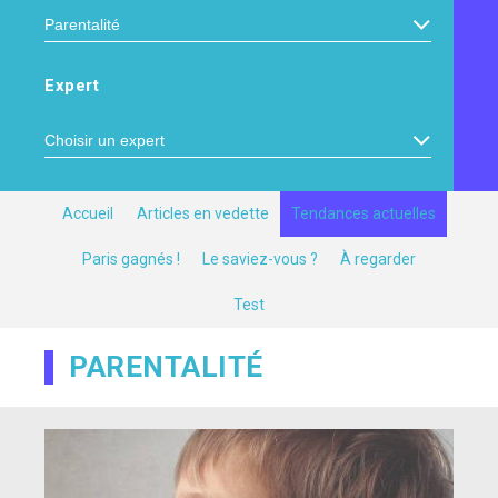
Expert
Accueil
Articles en vedette
Tendances actuelles
Paris gagnés !
Le saviez-vous ?
À regarder
Test
PARENTALITÉ